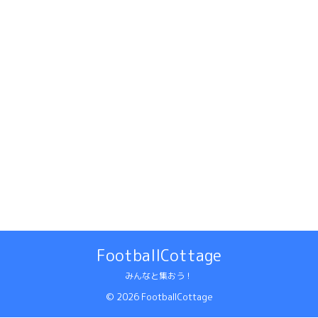
FootballCottage
みんなと集おう！
© 2026 FootballCottage