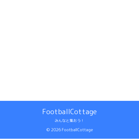
FootballCottage
みんなと集おう！
© 2026 FootballCottage