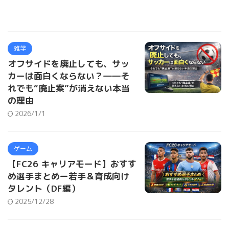
雑学
オフサイドを廃止しても、サッ
カーは面白くならない？――そ
れでも“廃止案”が消えない本当
の理由
2026/1/1
ゲーム
【FC26 キャリアモード】おすす
め選手まとめー若手＆育成向け
タレント（DF編）
2025/12/28