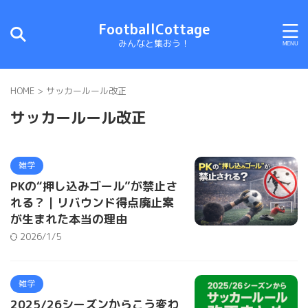
FootballCottage
みんなと集おう！
HOME
>
サッカールール改正
サッカールール改正
雑学
PKの“押し込みゴール”が禁止さ
れる？｜リバウンド得点廃止案
が生まれた本当の理由
2026/1/5
雑学
2025/26シーズンからこう変わ