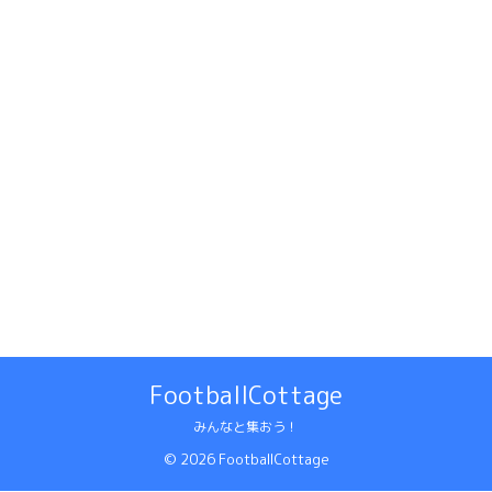
FootballCottage
みんなと集おう！
© 2026 FootballCottage