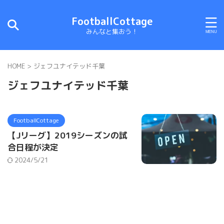
FootballCottage
みんなと集おう！
HOME
>
ジェフユナイテッド千葉
ジェフユナイテッド千葉
FootballCottage
【Jリーグ】2019シーズンの試
合日程が決定
2024/5/21