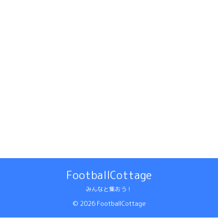
FootballCottage
みんなと集おう！
© 2026 FootballCottage