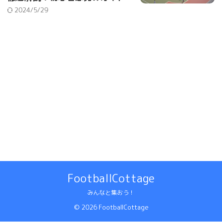
2024/5/29
FootballCottage
みんなと集おう！
© 2026 FootballCottage