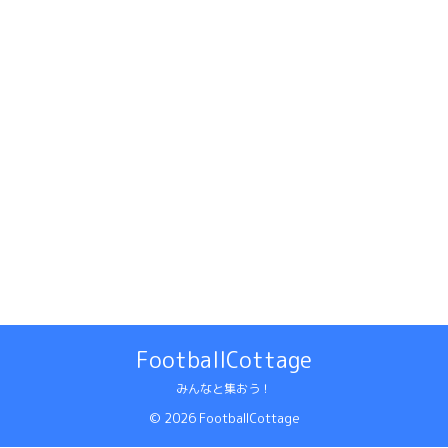
FootballCottage
みんなと集おう！
© 2026 FootballCottage