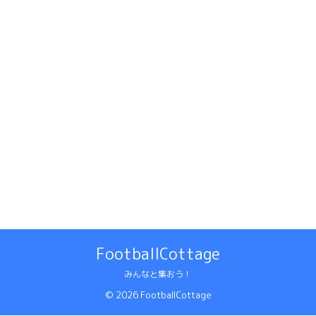
FootballCottage
みんなと集おう！
© 2026 FootballCottage