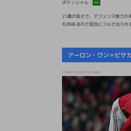
ポテンシャル：
88
21歳の若さで、デフェンス能力が
も88あるので試合にフルで出られ
アーロン・ワン＝ビサカ （A
Embed from Getty Images