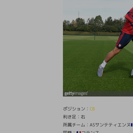
ポジション：
CB
利き足：右
所属チーム：ASサンテティエンヌ
国籍：
フランス