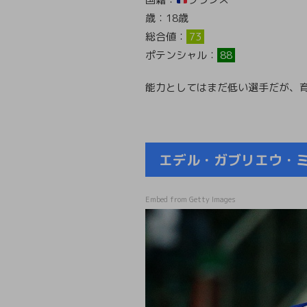
歳：18歳
総合値：
73
ポテンシャル：
88
能力としてはまだ低い選手だが、育
エデル・ガブリエウ・ミリトン 
Embed from Getty Images