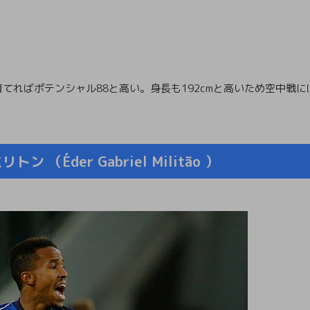
てればポテンシャル88と高い。身長も192cmと高いため空中戦に
（Éder Gabriel Militão ）