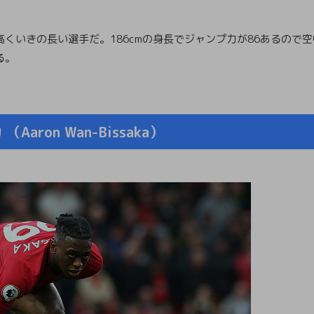
高くいきの長い選手だ。186cmの身長でジャンプ力が86あるので
る。
aron Wan-Bissaka）