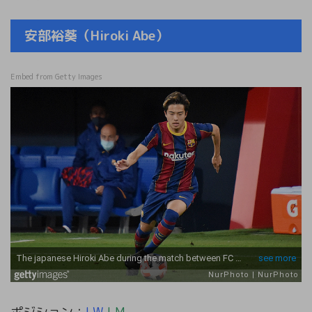
安部裕葵（Hiroki Abe）
Embed from Getty Images