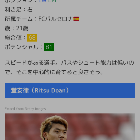
ポジション：
LW
LM
利き足：右
所属チーム：FCバルセロナ
歳：21歳
総合値：
68
ポテンシャル：
81
スピードがある選手。パスやシュート能力は低いの
で、そこを中心的に育てると良さそう。
堂安律（Ritsu Doan）
Embed from Getty Images