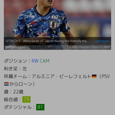
ポジション：
RW
CAM
利き足：左
所属チーム：アルミニア・ビーレフェルト
（PSV
からローン）
歳：22歳
総合値：
73
ポテンシャル：
81