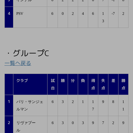
4
PSV
6
0
2
4
6
1
-7
2
3
・グループC
一覧へ戻る
クラブ
試
勝
分
負
得
失
差
勝
合
点
点
点
1
パリ・サンジェ
6
3
2
1
1
9
8
1
ルマン
7
1
2
リヴァプー
6
3
0
3
9
7
2
9
ル