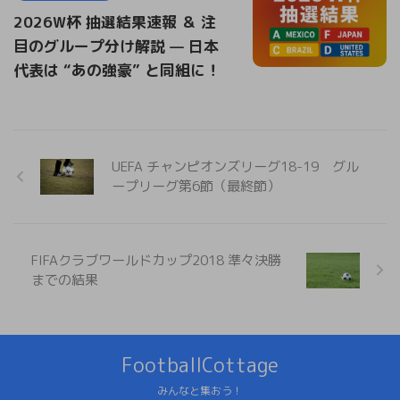
2026W杯 抽選結果速報 ＆ 注
目のグループ分け解説 — 日本
代表は “あの強豪” と同組に！
UEFA チャンピオンズリーグ18-19 グル
ープリーグ第6節（最終節）
FIFAクラブワールドカップ2018 準々決勝
までの結果
FootballCottage
みんなと集おう！