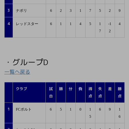
3
ナポリ
6
2
3
1
7
5
2
9
4
レッドスター
6
1
1
4
5
1
-1
4
7
2
・グループD
一覧へ戻る
クラブ
試
勝
分
負
得
失
差
勝
合
点
点
点
1
FCポルト
6
5
1
0
1
6
9
1
5
6