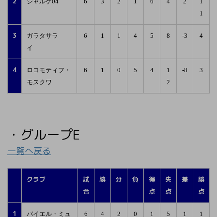
2
シャルケ04
6
3
2
1
6
4
2
1
1
3
ガラタサラ
6
1
1
4
5
8
-3
4
イ
4
ロコモティフ・
6
1
0
5
4
1
-8
3
モスクワ
2
・グループE
一覧へ戻る
クラブ
試
勝
分
負
得
失
差
勝
合
点
点
点
1
バイエル・ミュ
6
4
2
0
1
5
1
1