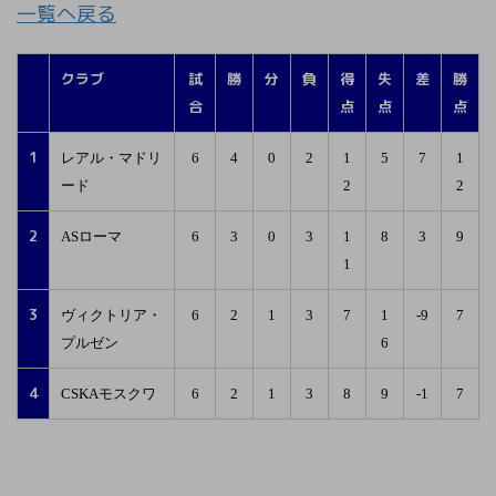
一覧へ戻る
クラブ
試
勝
分
負
得
失
差
勝
合
点
点
点
1
レアル・マドリ
6
4
0
2
1
5
7
1
ード
2
2
2
ASローマ
6
3
0
3
1
8
3
9
1
3
ヴィクトリア・
6
2
1
3
7
1
-9
7
プルゼン
6
4
CSKAモスクワ
6
2
1
3
8
9
-1
7