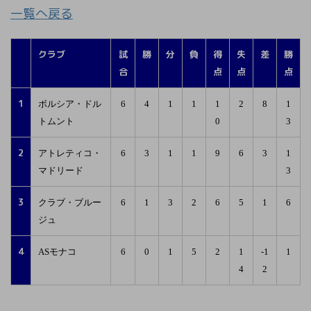
一覧へ戻る
クラブ
試
勝
分
負
得
失
差
勝
合
点
点
点
1
ボルシア・ドル
6
4
1
1
1
2
8
1
トムント
0
3
2
アトレティコ・
6
3
1
1
9
6
3
1
マドリード
3
3
クラブ・ブルー
6
1
3
2
6
5
1
6
ジュ
4
ASモナコ
6
0
1
5
2
1
-1
1
4
2