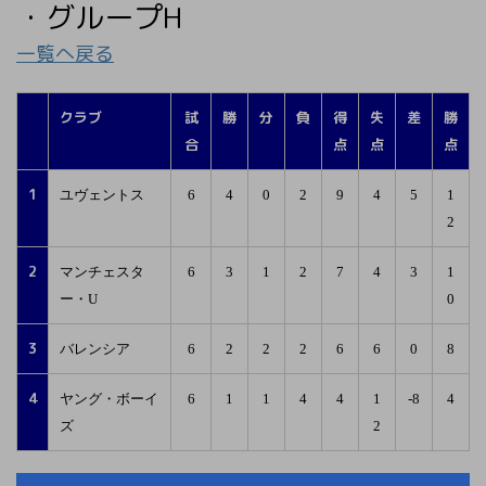
・グループH
一覧へ戻る
クラブ
試
勝
分
負
得
失
差
勝
合
点
点
点
1
ユヴェントス
6
4
0
2
9
4
5
1
2
2
マンチェスタ
6
3
1
2
7
4
3
1
ー・U
0
3
バレンシア
6
2
2
2
6
6
0
8
4
ヤング・ボーイ
6
1
1
4
4
1
-8
4
ズ
2