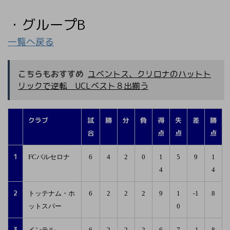
・グループB
一覧へ戻る
こちらもおすすめ
ユベントス、クリロナのハットト
リックで逆転 UCLベスト８出揃う
クラブ
試
勝
分
負
得
失
差
勝
合
点
点
点
1
FCバルセロナ
6
4
2
0
1
5
9
1
4
4
2
トッテナム・ホ
6
2
2
2
9
1
-1
8
ットスパー
0
3
インテル
6
2
2
2
6
7
-1
8