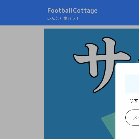
FootballCottage
みんなと集おう！
今す