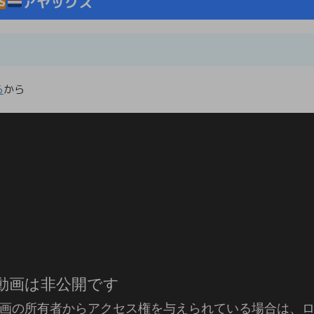
アヤックス
ら
から