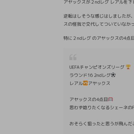
アヤックスが２ndレグ レアルを
逆転はしそうな感じはしましたが
スの怪我で交代してついていなか
特に２ndレグ のアヤックスの4点
UEFAチャンピオンズリーグ
ラウンド16 2ndレグ
レアル
アヤックス
アヤックスの4点目
思わず唸りたくなるシェーネのF
おそらく狙ったと思うが飛んだ