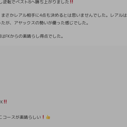
下し逆転でベスト8へ勝ち上がりました
、まさかレアル相手に4点も決めるとは思いませんでした。レアル
ったが、アヤックスの勢いが優った感じでした。
目はFKからの素晴らし得点でした。
K
こコースが素晴らしい