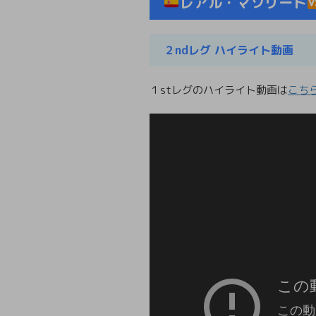
レアル・マソリード
２ndレグ ハイライト動画
１stレグのハイライト動画は
こち